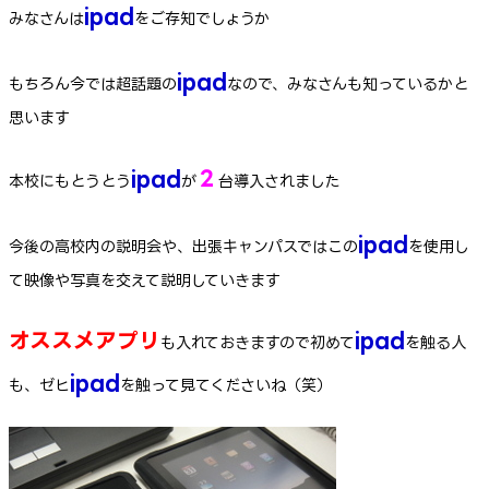
ipad
みなさんは
をご存知でしょうか
ipad
もちろん今では超話題の
なので、みなさんも知っているかと
思います
ipad
２
本校にもとうとう
が
台導入されました
ipad
今後の高校内の説明会や、出張キャンパスではこの
を使用し
て映像や写真を交えて説明していきます
オススメアプリ
ipad
も入れておきますので初めて
を触る人
ipad
も、ゼヒ
を触って見てくださいね（笑）