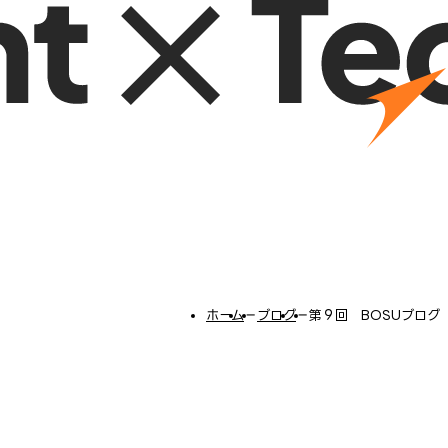
ホーム
−
ブログ
−
第９回 BOSUブログ