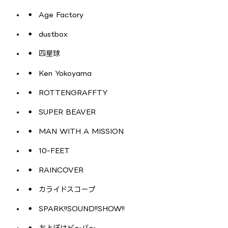
Age Factory
dustbox
四星球
Ken Yokoyama
ROTTENGRAFFTY
SUPER BEAVER
MAN WITH A MISSION
10-FEET
RAINCOVER
カライドスコープ
SPARK!!SOUND!!SHOW!!
おとぼけビ～バ～