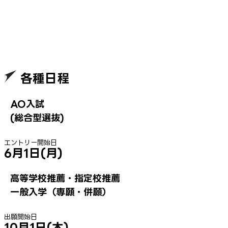
2027年4月入学者向けのAO入試（総合型選抜）エントリーの受
付が6/1(月)より開始しています。
詳しくは下記をご確認ください。
AO入試(総合型選抜)について
各種日程
AO入試
(総合型選抜)
エントリー開始日
6月1日(月)
高等学校推薦・指定校推薦
一般入学（専願・併願）
出願開始日
10月1日(木)