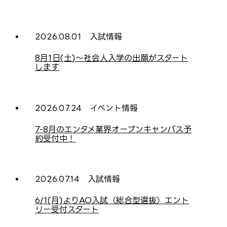
2026.08.01
入試情報
8月1日(土)〜社会人入学の出願がスタート
します
8月1日(土)より社会人入学(高校生以外の方)の出願がスタートし
2026.07.24
イベント情報
ます。
7-8月のエンタメ業界オープンキャンパス予
社会人入学について
約受付中！
7-8月のオープンキャンパス予約を受け付けています。
2026.07.14
入試情報
オープンキャンパスの予約はこちら
6/1(月)よりAO入試（総合型選抜）エント
リー受付スタート