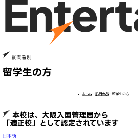
訪問者別
留学生の方
ホーム
−
訪問者別
−
留学生の方
本校は、大阪入国管理局から
「適正校」として認定されています
日本語