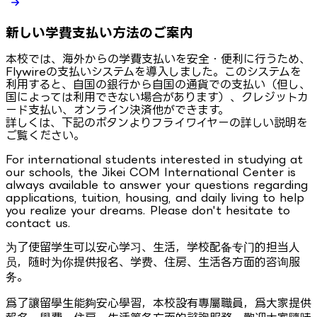
新しい学費支払い方法のご案内
本校では、海外からの学費支払いを安全・便利に行うため、
Flywireの支払いシステムを導入しました。このシステムを
利用すると、自国の銀行から自国の通貨での支払い（但し、
国によっては利用できない場合があります）、クレジットカ
ード支払い、オンライン決済他ができます。
詳しくは、下記のボタンよりフライワイヤーの詳しい説明を
ご覧ください。
For international students interested in studying at
our schools, the Jikei COM International Center is
always available to answer your questions regarding
applications, tuition, housing, and daily living to help
you realize your dreams. Please don't hesitate to
contact us.
为了使留学生可以安心学习、生活，学校配备专门的担当人
员，随时为你提供报名、学费、住房、生活各方面的咨询服
务。
爲了讓留學生能夠安心學習，本校設有專屬職員，爲大家提供