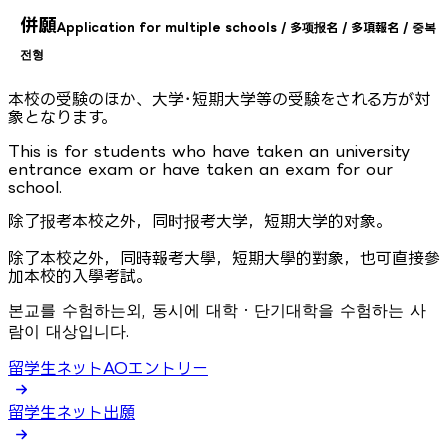
併願
Application for multiple schools / 多项报名 / 多項報名 / 중복
전형
本校の受験のほか、大学･短期大学等の受験をされる方が対
象となります。
This is for students who have taken an university
entrance exam or have taken an exam for our
school.
除了报考本校之外，同时报考大学，短期大学的对象。
除了本校之外，同時報考大學，短期大學的對象，也可直接參
加本校的入學考試。
본교를 수험하는외, 동시에 대학・단기대학을 수험하는 사
람이 대상입니다.
留学生ネットAOエントリー
留学生ネット出願