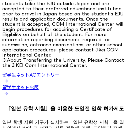
students take the EJU outside Japan and are
accepted to their preferred educational institution
prior to arrival in Japan based on the student's EJU
results and application documents. Once the
student is accepted, COM International Center will
begin procedures for acquiring a Certificate of
Eligibility on behalf of the student. For more
information regarding documents required for
submission, entrance examinations, or other school
application procedures, please contact Jikei COM
International Center.
※About Transferring the University, Please Contact
the JIKEI Com International Center.
留学生ネットAOエントリー
留学生ネット出願
「일본 유학 시험」을 이용한 도일전 입학 허가제도
일본 학생 지원 기구가 실시하는「일본 유학생 시험」을 일
본외에서 받아 그 성적과 서류 전형에 의해, 도일하기 전에