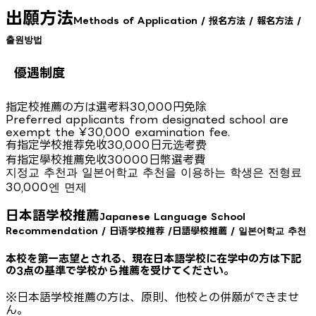
出願方法
Methods of Application / 报名方法 / 報名方法 /
출원방법
優遇制度
指定校推薦の方は選考料30,000円免除
Preferred applicants from designated school are
exempt the ¥30,000 examination fee.
有指定学校推荐免收30,000日元选考费
有指定學校推薦免收30000日幣選考費
지정교 추천과 일본어학교 추천을 이용하는 학생은 전형료
30,000엔 면제
日本語学校推薦
Japanese Language School
Recommendation / 日语学校推荐 /日語學校推薦 / 일본어학교 추천
本校を第一志望とされる、現在日本語学校に在学中の方は下記
の3点の基準で学校から推薦を受けてください。
※日本語学校推薦の方は、原則、他校との併願ができませ
ん。