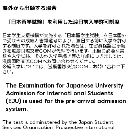
海外から出願する場合
「日本留学試験」を利用した渡日前入学許可制度
日本学生支援機構が実施する「日本留学生試験」を日本国外
で受けその成績と書類選考により、渡日する前に入学を許可
する制度です。入学を許可された場合は、在留資格認定手続
きを滋慶国際交流COMが代理で行います。出願に必要な書
類や入学試験、その他入学手続き等の詳細につきましては、
滋慶国際交流COMへお問い合わせください。
※編入学については、滋慶国際交流COMにお問い合わせ下
さい。
The Examination for Japanese University
Admission for Internati onal Students
(EJU) is used for the pre-arrival admission
system.
The test is administered by the Japan Student
Services Organization. Prospective international