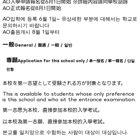
AO入學申請報名從6月1日開始 ※詳細內容請向學校諮詢
AO正式報名從8月1日開始
AO입학에 등록 6월 1일~ ※상세한 부분에 대해서는 학교로
문의하시기 바랍니다
AO출원개시 8월 1일부터
一般
General / 普通 / 一般 / 일반
専願
Application for this school only / 单一报名 / 單一報名 / 단일
전형
本校を第一志望として受験される方が対象となります。
This is available to students whose only preference
is this school and who sit the entrance examination.
第一志愿为本校，直接参加本校的入学考试。
以本校為第一志願，直接參加本校的入學考試。
본교를 일지망으로 수험하는 사람이 대상이 대상입니나.