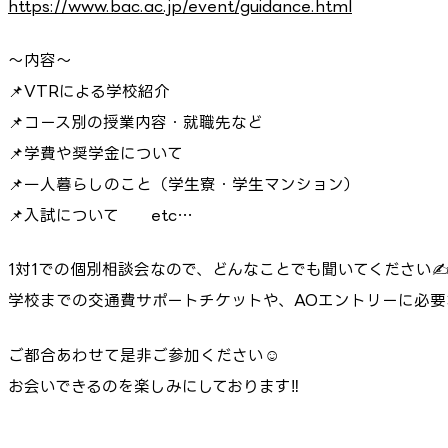
https://www.bac.ac.jp/event/guidance.html
～内容～
📌VTRによる学校紹介
📌コース別の授業内容・就職先など
📌学費や奨学金について
📌一人暮らしのこと（学生寮・学生マンション）
📌入試について etc…
1対1での個別相談会なので、どんなことでも聞いてください✍️
学校までの交通費サポートチケットや、AOエントリーに必要
ご都合あわせて是非ご参加ください☺
お会いできるのを楽しみにしております‼