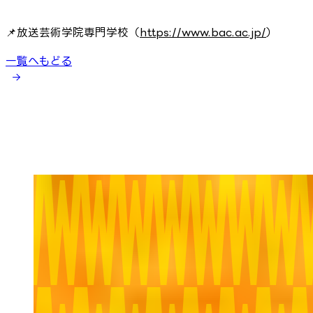
📌放送芸術学院専門学校
（
https://www.bac.ac.jp/
）
一覧へもどる