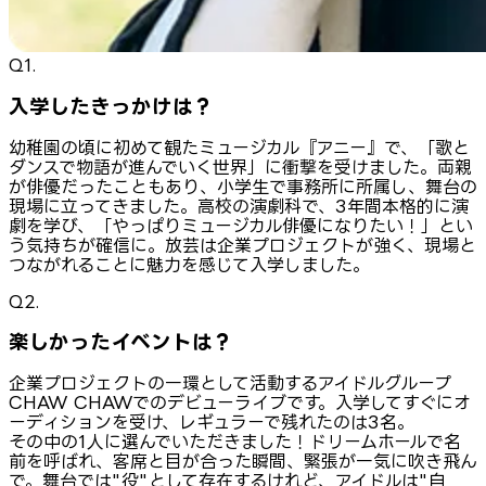
Q1.
入学したきっかけは？
幼稚園の頃に初めて観たミュージカル『アニー』で、「歌と
ダンスで物語が進んでいく世界」に衝撃を受けました。両親
が俳優だったこともあり、小学生で事務所に所属し、舞台の
現場に立ってきました。高校の演劇科で、3年間本格的に演
劇を学び、「やっぱりミュージカル俳優になりたい！」とい
う気持ちが確信に。放芸は企業プロジェクトが強く、現場と
つながれることに魅力を感じて入学しました。
Q2.
楽しかったイベントは？
企業プロジェクトの一環として活動するアイドルグループ
CHAW CHAWでのデビューライブです。入学してすぐにオ
ーディションを受け、レギュラーで残れたのは3名。
その中の1人に選んでいただきました！ドリームホールで名
前を呼ばれ、客席と目が合った瞬間、緊張が一気に吹き飛ん
で。舞台では"役"として存在するけれど、アイドルは"自