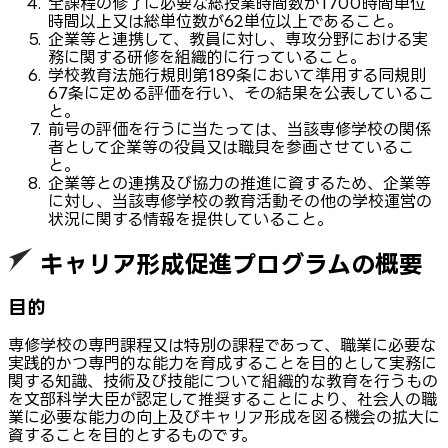
全課程の修了に必要な総授業時間数が1700時間単位
時間以上又は総単位数が62単位以上であること。
企業等と連携して、教員に対し、専攻分野における実
務に関する研修を組織的に行っていること。
学校教育法施行規則第189条において準用する同規則
67条に定める評価を行い、その結果を公表しているこ
と。
前号の評価を行うに当たっては、当該専修学校の関係
者として企業等の役員又は職貝を参画させているこ
と。
企業等との連携及び協力の推進に資するため、企業等
に対し、当該専修学校の教育活動その他の学校運営の
状況に関する情報を提供していること。
キャリア形成促進プログラムの概要
目的
専修学校の専門課程又は特別の課程であって、職業に必要な
実践的かつ専門的な能力を育成することを目的として実務に
関する知識、技術及び技能について組織的な教育を行うもの
を文部科学大臣が認定して推奨することにより、社会人の職
業に必要な能力の向上及びキャリア形成を図る機会の拡大に
資することを目的とするものです。