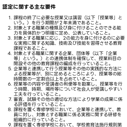
認定に関する主な要件
課程の終了に必要な授業又は講習（以下「授業等」と
いう。）を行う期間が２年未満であること。
対象とする職業の種類及び身に付けることのできる能
力を具体的かつ明確に定め、公表していること。
対象とする職業に応じ、2の能力を身に付けるのに必要
な実務に関する知識、技術及び技能を習得させる教育
課程であること。
対象とする職業に関する企業、団体等（以下「企業
等」という。）との連携体制を確保して、授業料目の
開設その他の教育課程の編成を行っていること。
企業等と連携して行う授業等その他の実践的な方法に
よる授業等が、別に定めるところにより、授業等の総
時間数の一定割合以上を占めていること。
授業等の内容や受講者の利便等を勘案し、授業等を行
う時間、時期、場所等について社会人が受講しやすい
工夫を行っていること。
審査、試験その他の適切な方法により学業の成果に係
る評価を行っていること。
課程を置く専修学校において、企業等と連携して、教
員に対し、対象とする職業に係る実務に関する研修を
組織的に行っていること。
課程を置く専修学校において、学校教育法施行規則第