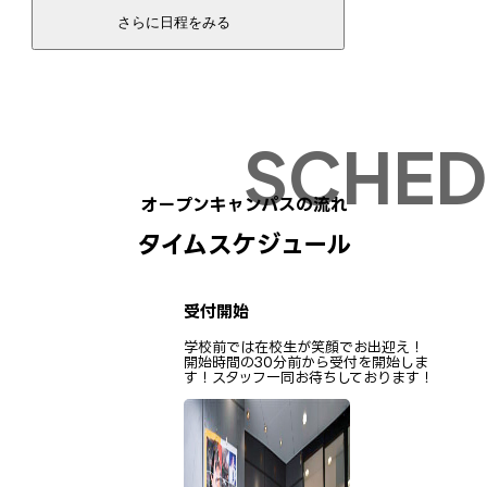
09/06(日)
申し込む
12:00〜
09/13(日)
申し込む
12:00〜
09/20(日)
オープンキャンパスの流れ
申し込む
11:30〜 ※W体験
タイムスケジュール
09/21(月・祝)
申し込む
12:00〜
受付開始
学校前では在校生が笑顔でお出迎え！
開始時間の30分前から受付を開始しま
09/22(火・祝)
す！スタッフ一同お待ちしております！
申し込む
12:00〜
10/04(日)
申し込む