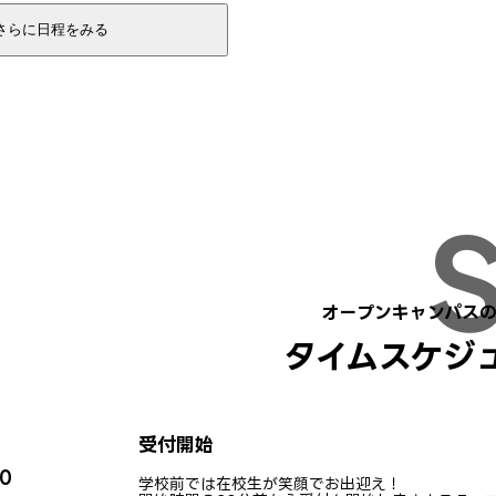
9/21(月・祝)
12:00～
9/27(日)
11:30〜 ※W体験
オープンキャンパス
タイムスケジ
受付開始
00
学校前では在校生が笑顔でお出迎え！