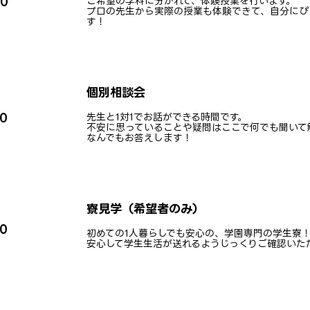
ご希望の学科に分かれて、体験授業を行います。
00
プロの先生から実際の授業も体験できて、自分にぴ
す！
個別相談会
先生と1対1でお話ができる時間です。
00
不安に思っていることや疑問はここで何でも聞いて
なんでもお答えします！
寮見学（希望者のみ）
00
初めての1人暮らしでも安心の、学園専門の学生寮
安心して学生生活が送れるようじっくりご確認いた