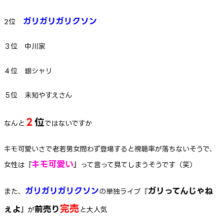
ガリガリガリクソン
2位
３位 中川家
４位 銀シャリ
５位 未知やすえさん
２
位
なんと
ではないですか
キモ可愛いさで老若男女問わず登場すると視聴率が落ちないそうで、
キモ可愛い
女性は『
』って言って見てしまうそうです（笑）
ガリガリガリクソン
ガリってんじゃね
また、
の単独ライブ『
完売
ぇよ
前売り
』が
と大人気