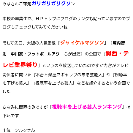
ガリガリガリクソ
みなさんご存知
ン
本校の卒業生で、ＨＰトップにブログのリンクも貼っていますのでブ
ログもチェックしてみてくださいね
ジャイケルマクソン
そして先日、大阪の人気番組『
』（
陣内智
関西・テ
則
・
中川家・フットボールアワー
らが出演）の企画で『
レビ業界祭り
』というのを放送していたのですが内容がテレビ
関係者に聞いた『本番と楽屋でギャップのある芸能人』や『視聴率
を下げる芸人』『視聴率を上げる芸人』などを紹介するという企画で
した
視聴率を上げる芸人ランキング
ちなみに関西のみですが『
』は
下記です
１位 シルクさん