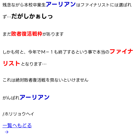
アーリアン
残念ながら本校卒業生
はファイナリストには選ばれ
だがしかぁしっ
ず…
敗者復活戦枠
まだ
があります
ファイナ
しかも何と、今年でＭ－１も終了するという事で本当の
リスト
となります…
これは絶対敗者復活戦を見ないといけません
アーリアン
がんばれ
/ホリリョウヘイ
一覧へもどる