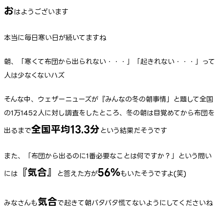
お
はようございます
本当に毎日寒い日が続いてますね
朝、「寒くて布団から出られない・・・」「起きれない・・・」って
人は少なくないハズ
そんな中、ウェザーニューズが『みんなの冬の朝事情」と題して全国
の1万1452人に対し調査をしたところ、冬の朝は目覚めてから布団を
全国平均13.3分
出るまで
という結果だそうです
また、「布団から出るのに1番必要なことは何ですか？」という問い
『気合』
56％
には
と答えた方が
もいたそうですよ(笑)
気合
みなさんも
で起きて朝バタバタ慌てないようにしてくださいね