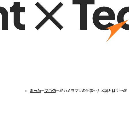
ホーム
−
ブログ
−
🌈カメラマンの仕事～カメ調とは？～🌈